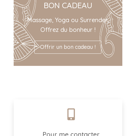
BON CADEAU
Massage, Yoga ou Surrender,
Offrez du bonheur !
Offrir un bon cadeau !

Pour me contacter